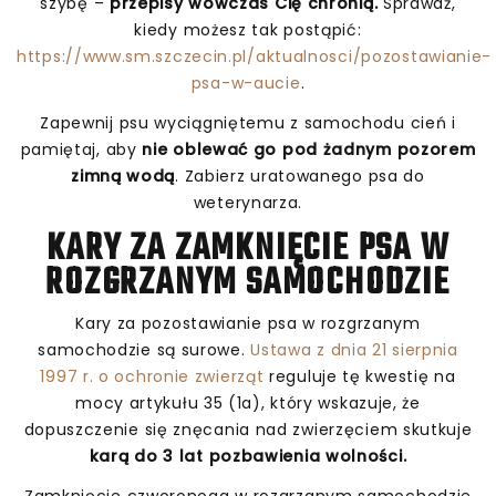
szybę –
przepisy wówczas Cię chronią.
Sprawdź,
kiedy możesz tak postąpić:
https://www.sm.szczecin.pl/aktualnosci/pozostawianie-
psa-w-aucie
.
Zapewnij psu wyciągniętemu z samochodu cień i
pamiętaj, aby
nie oblewać go pod żadnym pozorem
zimną wodą
. Zabierz uratowanego psa do
weterynarza.
KARY ZA ZAMKNIĘCIE PSA W
ROZGRZANYM SAMOCHODZIE
Kary za pozostawianie psa w rozgrzanym
samochodzie są surowe.
Ustawa z dnia 21 sierpnia
1997 r. o ochronie zwierząt
reguluje tę kwestię na
mocy artykułu 35 (1a), który wskazuje, że
dopuszczenie się znęcania nad zwierzęciem skutkuje
karą do 3 lat pozbawienia wolności.
Zamknięcie czworonoga w rozgrzanym samochodzie