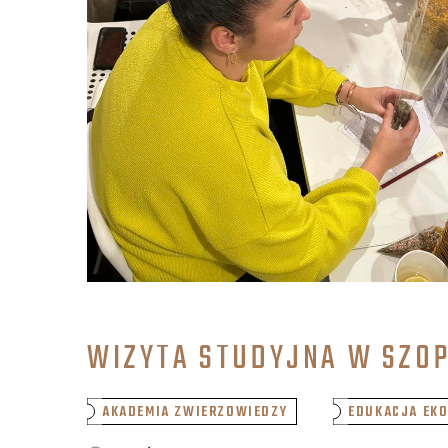
WIZYTA STUDYJNA W SZO
AKADEMIA ZWIERZOWIEDZY
EDUKACJA EKO