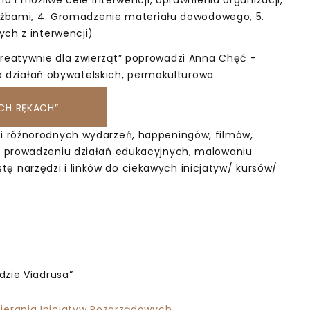
łużbami, 4. Gromadzenie materiału dowodowego, 5.
ych z interwencji)
 kreatywnie dla zwierząt” poprowadzi Anna Chęć -
rka działań obywatelskich, permakulturowa
chdog Polska.
CH RĘKACH”
i różnorodnych wydarzeń, happeningów, filmów,
, prowadzeniu działań edukacyjnych, malowaniu
listę narzędzi i linków do ciekawych inicjatyw/ kursów/
dzie Viadrusa”
ierania Inicjatyw Pozarządowych