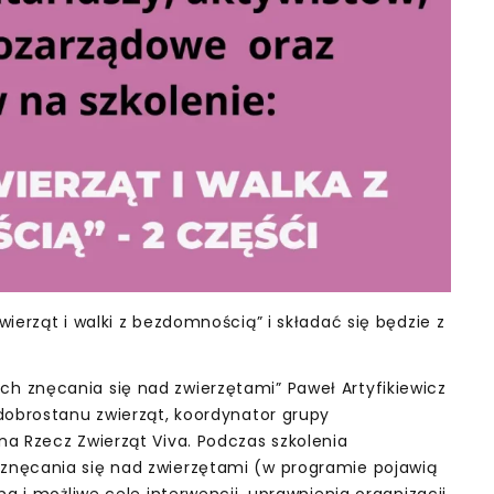
ierząt i walki z bezdomnością” i składać się będzie z
ch znęcania się nad zwierzętami” Paweł Artyfikiewicz
dobrostanu zwierząt, koordynator grupy
a Rzecz Zwierząt Viva. Podczas szkolenia
znęcania się nad zwierzętami (w programie pojawią
a i możliwe cele interwencji, uprawnienia organizacji,