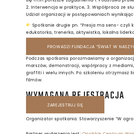
2. Interwencja w praktyce, 3. Współpraca ze s
Udział organizacji w postępowaniach wynikając
Spotkanie drugie pn. “Presja ma sens- czyli
edukatorka, trenerka, aktywistka, lokalna lide
ogrodniczka, członkini Sieci Obywatelskiej Wat
PROWADZI FUNDACJA “ŚWIAT W NASZY
Podczas spotkania porozmawiamy o organizacj
marszów, demonstracji, współpracy z mediami
graffiti i wielu innych. Po szkoleniu otrzymasz 
filmów.
WYMAGANA REJESTRACJA
ZAREJESTRUJ SIĘ
Organizator spotkania: Stowarzyszenie “W ogro
Partner wydarzenia jest:
Opolskie Centrum Wsp