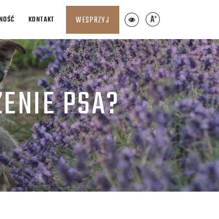
LNOŚĆ
KONTAKT
WESPRZYJ
ZENIE PSA?
?