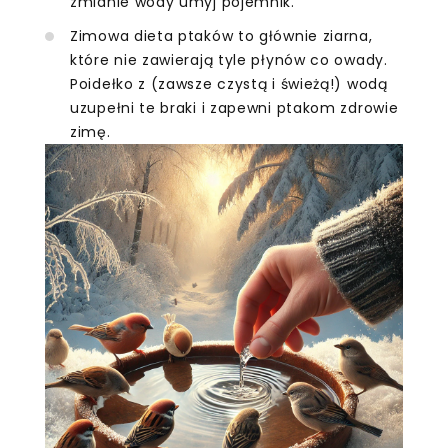
zmianie wody umyj pojemnik.
Zimowa dieta ptaków to głównie ziarna,
które nie zawierają tyle płynów co owady.
Poidełko z (zawsze czystą i świeżą!) wodą
uzupełni te braki i zapewni ptakom zdrowie
zimę.