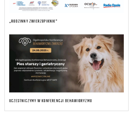
„RODZINNY ZWIERZOPIKNIK”
UCZESTNICZYMY W KONFERENCJI BEHAWIORYZMU