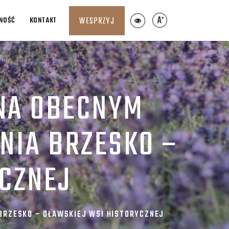
LNOŚĆ
KONTAKT
WESPRZYJ
 NA OBECNYM
NIA BRZESKO –
CZNEJ
 BRZESKO – OŁAWSKIEJ WSI HISTORYCZNEJ