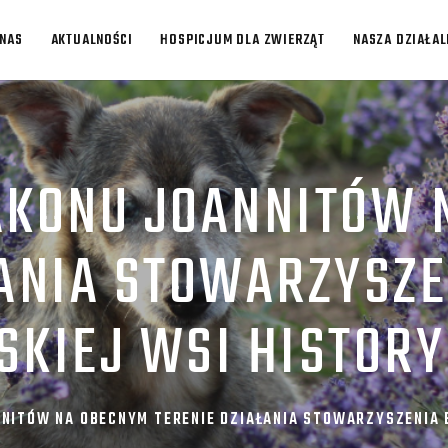
 NAS
AKTUALNOŚCI
HOSPICJUM DLA ZWIERZĄT
NASZA DZIAŁA
AKONU JOANNITÓW
ŁANIA STOWARZYSZE
SKIEJ WSI HISTORY
NNITÓW NA OBECNYM TERENIE DZIAŁANIA STOWARZYSZENIA