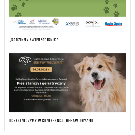
„RODZINNY ZWIERZOPIKNIK”
UCZESTNICZYMY W KONFERENCJI BEHAWIORYZMU