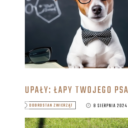
UPAŁY: ŁAPY TWOJEGO PS
8 SIERPNIA 2024
DOBROSTAN ZWIERZĄT